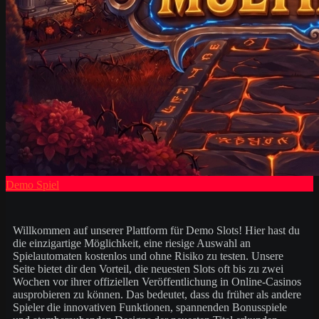
Demo Spiel
Willkommen auf unserer Plattform für Demo Slots! Hier hast du
die einzigartige Möglichkeit, eine riesige Auswahl an
Spielautomaten kostenlos und ohne Risiko zu testen. Unsere
Seite bietet dir den Vorteil, die neuesten Slots oft bis zu zwei
Wochen vor ihrer offiziellen Veröffentlichung in Online-Casinos
ausprobieren zu können. Das bedeutet, dass du früher als andere
Spieler die innovativen Funktionen, spannenden Bonusspiele