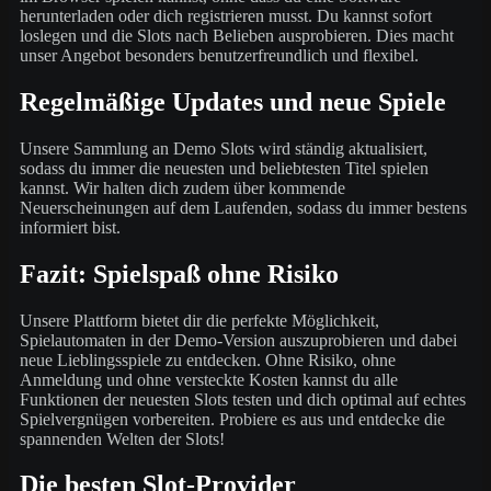
herunterladen oder dich registrieren musst. Du kannst sofort
loslegen und die Slots nach Belieben ausprobieren. Dies macht
unser Angebot besonders benutzerfreundlich und flexibel.
Regelmäßige Updates und neue Spiele
Unsere Sammlung an Demo Slots wird ständig aktualisiert,
sodass du immer die neuesten und beliebtesten Titel spielen
kannst. Wir halten dich zudem über kommende
Neuerscheinungen auf dem Laufenden, sodass du immer bestens
informiert bist.
Fazit: Spielspaß ohne Risiko
Unsere Plattform bietet dir die perfekte Möglichkeit,
Spielautomaten in der Demo-Version auszuprobieren und dabei
neue Lieblingsspiele zu entdecken. Ohne Risiko, ohne
Anmeldung und ohne versteckte Kosten kannst du alle
Funktionen der neuesten Slots testen und dich optimal auf echtes
Spielvergnügen vorbereiten. Probiere es aus und entdecke die
spannenden Welten der Slots!
Die besten Slot-Provider