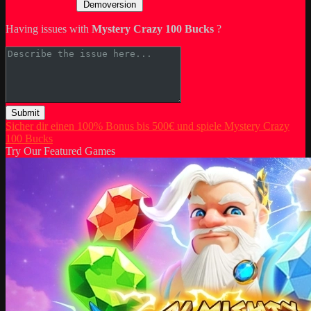
Demoversion
Having issues with
Mystery Crazy 100 Bucks
?
Submit
Sicher dir einen 100% Bonus bis 500€ und spiele Mystery Crazy
100 Bucks
Try Our Featured Games