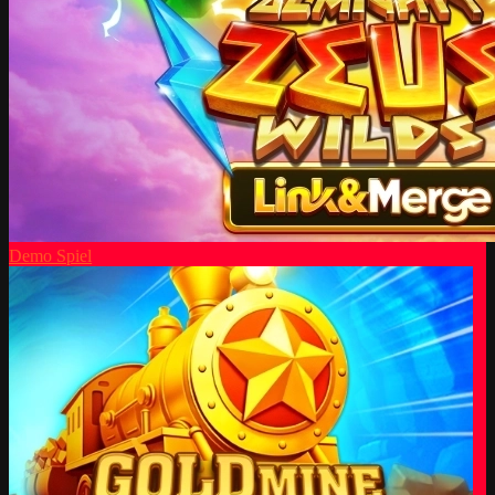
Demo Spiel