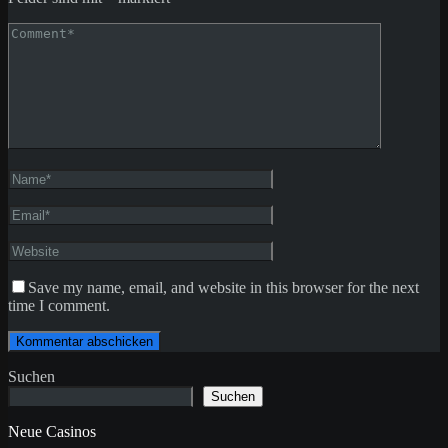
Save my name, email, and website in this browser for the next
time I comment.
Suchen
Suchen
Neue Casinos