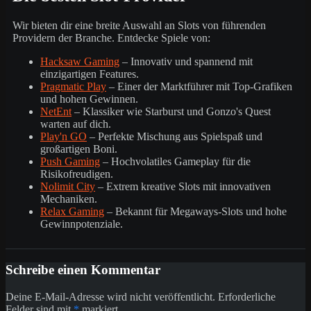
Wir bieten dir eine breite Auswahl an Slots von führenden
Providern der Branche. Entdecke Spiele von:
Hacksaw Gaming
– Innovativ und spannend mit
einzigartigen Features.
Pragmatic Play
– Einer der Marktführer mit Top-Grafiken
und hohen Gewinnen.
NetEnt
– Klassiker wie Starburst und Gonzo's Quest
warten auf dich.
Play'n GO
– Perfekte Mischung aus Spielspaß und
großartigen Boni.
Push Gaming
– Hochvolatiles Gameplay für die
Risikofreudigen.
Nolimit City
– Extrem kreative Slots mit innovativen
Mechaniken.
Relax Gaming
– Bekannt für Megaways-Slots und hohe
Gewinnpotenziale.
Schreibe einen Kommentar
Deine E-Mail-Adresse wird nicht veröffentlicht.
Erforderliche
Felder sind mit
*
markiert