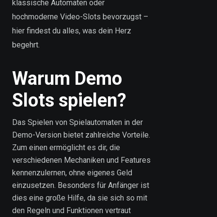
klassische Automaten oder
hochmoderne Video-Slots bevorzugst –
hier findest du alles, was dein Herz
begehrt.
Warum Demo
Slots spielen?
Das Spielen von Spielautomaten in der
Demo-Version bietet zahlreiche Vorteile.
Zum einen ermöglicht es dir, die
verschiedenen Mechaniken und Features
kennenzulernen, ohne eigenes Geld
einzusetzen. Besonders für Anfänger ist
dies eine große Hilfe, da sie sich so mit
den Regeln und Funktionen vertraut