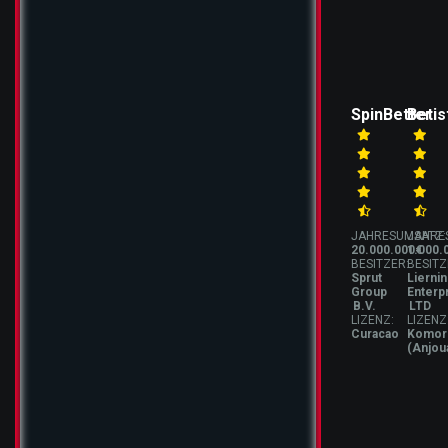
SpinBetter
Betis
JAHRESUMSATZ:
JAHRE
20.000.000€
1.000.
BESITZER:
BESITZ
Sprut
Liernin
Group
Enterp
B.V.
LTD
LIZENZ:
LIZENZ
Curacao
Komor
(Anjou