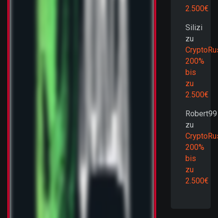
2.500€
Silizi
zu
CryptoRu
200%
bis
zu
2.500€
Robert99
zu
CryptoRu
200%
bis
zu
2.500€