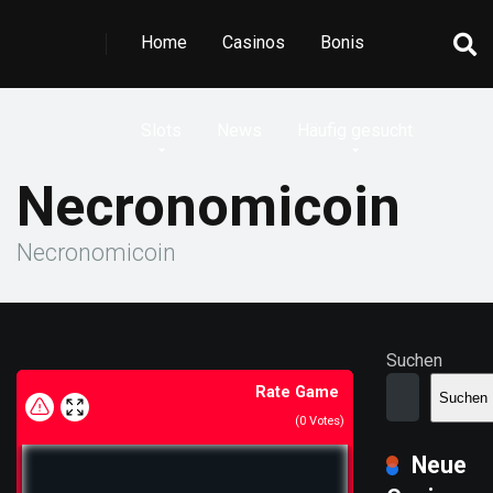
Home
Casinos
Bonis
Slots
News
Häufig gesucht
Necronomicoin
Necronomicoin
Suchen
Rate Game
Suchen
(
0
Votes)
Neue