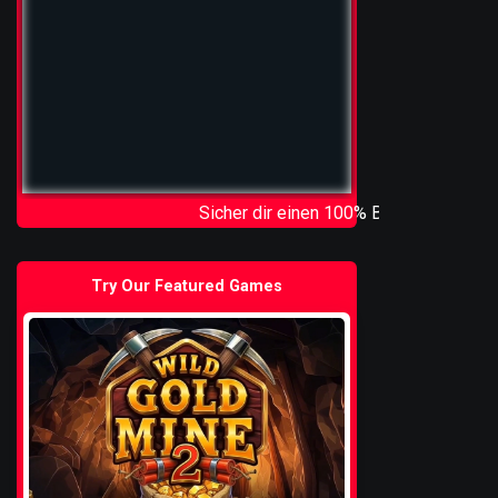
Sicher dir einen 100% Bonus bis 500€ und spie
Try Our Featured Games