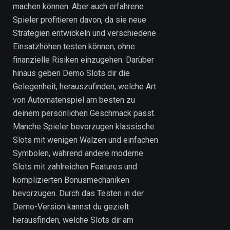
machen können. Aber auch erfahrene
Spieler profitieren davon, da sie neue
Strategien entwickeln und verschiedene
Einsatzhöhen testen können, ohne
finanzielle Risiken einzugehen. Darüber
hinaus geben Demo Slots dir die
Gelegenheit, herauszufinden, welche Art
von Automatenspiel am besten zu
deinem persönlichen Geschmack passt.
Manche Spieler bevorzugen klassische
Slots mit wenigen Walzen und einfachen
Symbolen, während andere moderne
Slots mit zahlreichen Features und
komplizierten Bonusmechaniken
bevorzugen. Durch das Testen in der
Demo-Version kannst du gezielt
herausfinden, welche Slots dir am