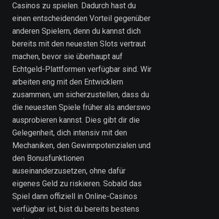
Casinos zu spielen. Dadurch hast du
einen entscheidenden Vorteil gegenüber
anderen Spielern, denn du kannst dich
bereits mit den neuesten Slots vertraut
machen, bevor sie überhaupt auf
Echtgeld-Plattformen verfügbar sind. Wir
arbeiten eng mit den Entwicklern
zusammen, um sicherzustellen, dass du
die neuesten Spiele früher als anderswo
ausprobieren kannst. Dies gibt dir die
Gelegenheit, dich intensiv mit den
Mechaniken, den Gewinnpotenzialen und
den Bonusfunktionen
auseinanderzusetzen, ohne dafür
eigenes Geld zu riskieren. Sobald das
Spiel dann offiziell in Online-Casinos
verfügbar ist, bist du bereits bestens