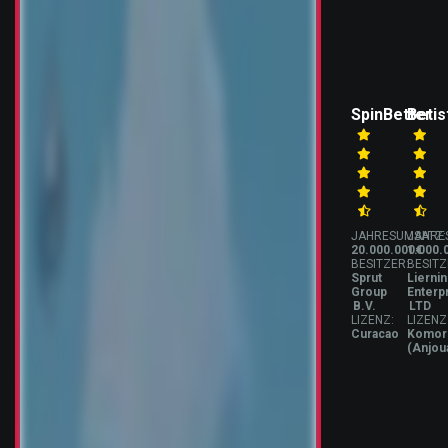
SpinBetter
Betis
JAHRESUMSATZ:
JAHRE
20.000.000€
1.000.
BESITZER:
BESITZ
Sprut
Liernin
Group
Enterp
B.V.
LTD
LIZENZ:
LIZENZ
Curacao
Komor
(Anjou