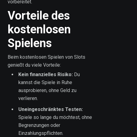
vorbereitet.
Vorteile des
kostenlosen
Spielens
Beim kostenlosen Spielen von Slots
genießt du viele Vorteile:
Kein finanzielles Risiko:
Du
kannst die Spiele in Ruhe
ausprobieren, ohne Geld zu
verlieren.
Uneingeschränktes Testen:
Spiele so lange du möchtest, ohne
Begrenzungen oder
Einzahlungspflichten.