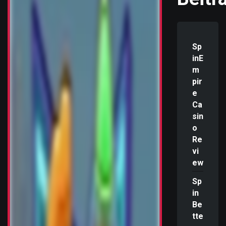
Sp
inE
m
pir
e
Ca
sin
o
Re
vi
ew
Sp
in
Be
tte