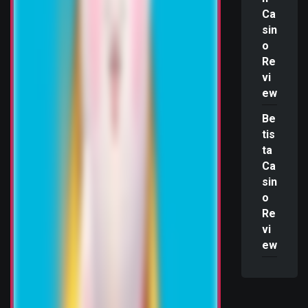
Ca
sin
o
Re
vi
ew
Be
tis
ta
Ca
sin
o
Re
vi
ew