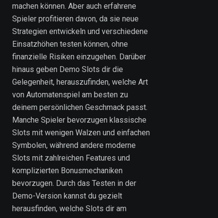
machen können. Aber auch erfahrene
Spieler profitieren davon, da sie neue
Strategien entwickeln und verschiedene
Einsatzhöhen testen können, ohne
finanzielle Risiken einzugehen. Darüber
hinaus geben Demo Slots dir die
Gelegenheit, herauszufinden, welche Art
von Automatenspiel am besten zu
deinem persönlichen Geschmack passt.
Manche Spieler bevorzugen klassische
Slots mit wenigen Walzen und einfachen
Symbolen, während andere moderne
Slots mit zahlreichen Features und
komplizierten Bonusmechaniken
bevorzugen. Durch das Testen in der
Demo-Version kannst du gezielt
herausfinden, welche Slots dir am