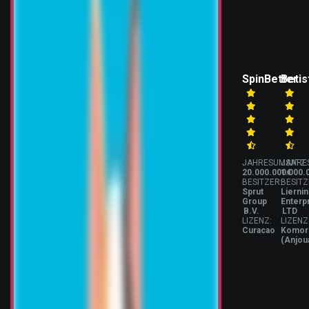
SpinBetter
Betis
JAHRESUMSATZ:
JAHRE
20.000.000€
1.000.
BESITZER:
BESITZ
Sprut
Liernin
Group
Enterp
B.V.
LTD
LIZENZ:
LIZENZ
Curacao
Komor
(Anjou