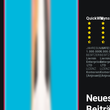
QuickWin
Wyns
JAHRESUMSATZ:
JAHRE
1.000.000€
1.000.
BESITZER:
BESITZ
Liernin
Liernin
Enterprises
Enterp
LTD
LTD
LIZENZ:
LIZENZ
Komoren
Komor
(Anjouan)
(Anjou
Neue
Beitr