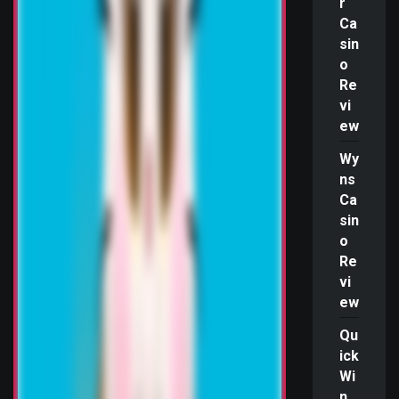
r
Ca
sin
o
Re
vi
ew
Wy
ns
Ca
sin
o
Re
vi
ew
Qu
ick
Wi
n