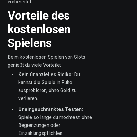
vorbereitet.
Vorteile des
kostenlosen
Spielens
Beim kostenlosen Spielen von Slots
genießt du viele Vorteile:
Kein finanzielles Risiko:
Du
kannst die Spiele in Ruhe
ausprobieren, ohne Geld zu
verlieren.
Uneingeschränktes Testen:
Spiele so lange du möchtest, ohne
Begrenzungen oder
Einzahlungspflichten.