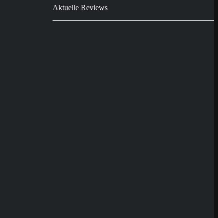
Aktuelle Reviews