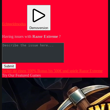
Echtgeldmodus
Demoversion
Having issues with
Razor Extreme
?
Submit
Sicher dir einen 100% Bonus bis 500€ und spiele Razor Extreme
Try Our Featured Games