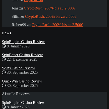
Jens
zu
CryptoRush: 200% bis zu 2.500€
Silizi
zu
CryptoRush: 200% bis zu 2.500€
Robert99
zu
CryptoRush: 200% bis zu 2.500€
News
SpinEmpire Casino Review
8. Januar 2026
SpinBetter Casino Review
22. Dezember 2025
Wyns Casino Review
30. September 2025
QuickWin Casino Review
30. September 2025
Aktuelle Reviews
SpinEmpire Casino Review
8. Januar 2026