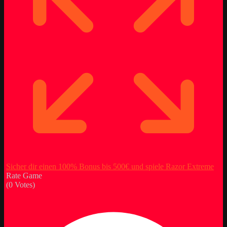
Sicher dir einen 100% Bonus bis 500€ und spiele Razor Extreme
Rate Game
(
0
Votes)