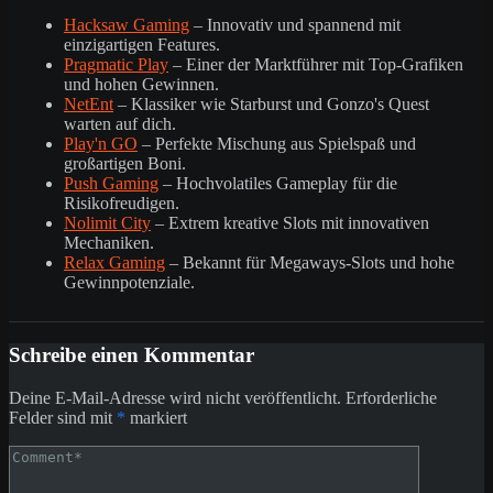
Hacksaw Gaming
– Innovativ und spannend mit
einzigartigen Features.
Pragmatic Play
– Einer der Marktführer mit Top-Grafiken
und hohen Gewinnen.
NetEnt
– Klassiker wie Starburst und Gonzo's Quest
warten auf dich.
Play'n GO
– Perfekte Mischung aus Spielspaß und
großartigen Boni.
Push Gaming
– Hochvolatiles Gameplay für die
Risikofreudigen.
Nolimit City
– Extrem kreative Slots mit innovativen
Mechaniken.
Relax Gaming
– Bekannt für Megaways-Slots und hohe
Gewinnpotenziale.
Schreibe einen Kommentar
Deine E-Mail-Adresse wird nicht veröffentlicht.
Erforderliche
Felder sind mit
*
markiert