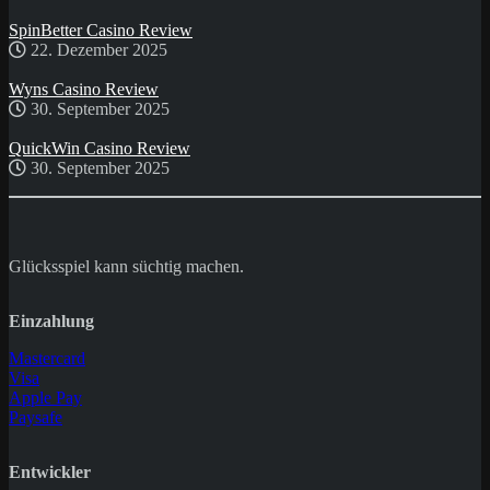
SpinBetter Casino Review
22. Dezember 2025
Wyns Casino Review
30. September 2025
QuickWin Casino Review
30. September 2025
Glücksspiel kann süchtig machen.
Einzahlung
Mastercard
Visa
Apple Pay
Paysafe
Entwickler