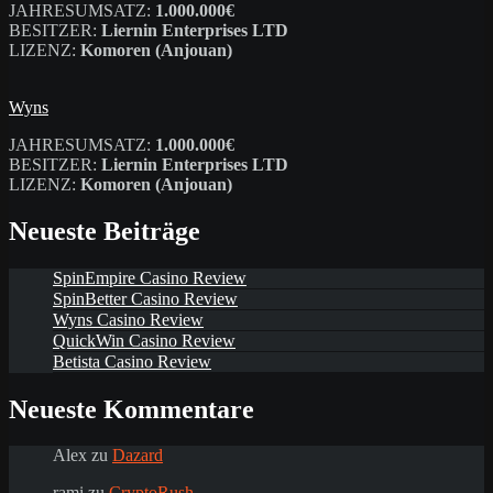
JAHRESUMSATZ:
1.000.000€
BESITZER:
Liernin Enterprises LTD
LIZENZ:
Komoren (Anjouan)
Wyns
JAHRESUMSATZ:
1.000.000€
BESITZER:
Liernin Enterprises LTD
LIZENZ:
Komoren (Anjouan)
Neueste Beiträge
SpinEmpire Casino Review
SpinBetter Casino Review
Wyns Casino Review
QuickWin Casino Review
Betista Casino Review
Neueste Kommentare
Alex
zu
Dazard
rami
zu
CryptoRush