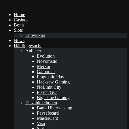
Home
Casinos
Bonis
Slots
Entwickler
News
Häufig gesucht
Anbieter
Evolution
Novomatic
Merkur
Gamomat
Pragmatic Play
Hacksaw Gaming
NoLimit City
Play’n GO
Big Time Gaming
Einzahlmethoden
Bank Überweisung
Paysafecard
MasterCard
Visa
Skrill