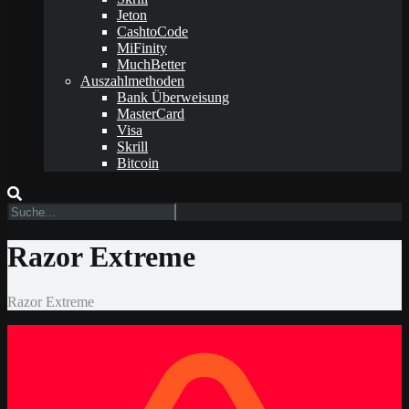
Jeton
CashtoCode
MiFinity
MuchBetter
Auszahlmethoden
Bank Überweisung
MasterCard
Visa
Skrill
Bitcoin
Razor Extreme
Razor Extreme