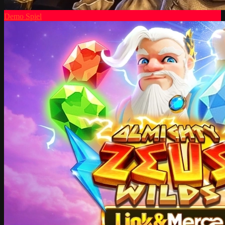
Demo Spiel