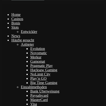
Home
Casinos
Bonis
Slots
Entwickler
News
Häufig gesucht
Anbieter
Evolution
Novomatic
Merkur
Gamomat
Pragmatic Play
Hacksaw Gaming
NoLimit City
Play’n GO
Big Time Gaming
Einzahlmethoden
Bank Überweisung
Paysafecard
MasterCard
Visa