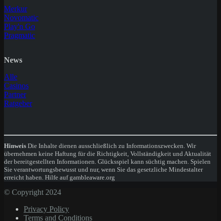
Merkur
Novomatic
Play'n Go
Pragmatic
News
Alle
Casinos
Partner
Ratgeber
Hinweis
Die Inhalte dienen ausschließlich zu Informationszwecken. Wir
übernehmen keine Haftung für die Richtigkeit, Vollständigkeit und Aktualität
der bereitgestellten Informationen. Glücksspiel kann süchtig machen. Spielen
Sie verantwortungsbewusst und nur, wenn Sie das gesetzliche Mindestalter
erreicht haben. Hilfe auf gambleaware.org
© Copyright 2024
Privacy Policy
Terms and Conditions