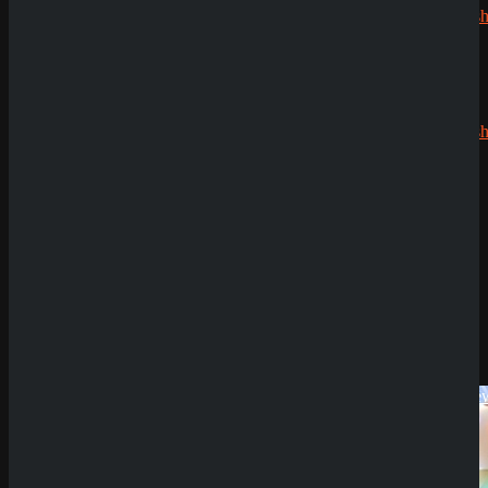
CryptoRush
200% bis
zu 2.500€
Robert99
zu
Echtgeldmodus
CryptoRush
Demoversion
200% bis
zu 2.500€
Having issues with
Reef Riches
?
News
SpinEmpire Casino
Review
8. Januar 2026
Submit
SpinBetter Casino
Sicher dir einen 100% Bonus bis 500€ und spiele
Review
Reef Riches
22. Dezember
Try Our Featured Games
2025
Wyns Casino Revie
30. September
2025
QuickWin Casino
Review