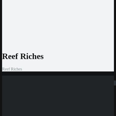
Jeton
CashtoCode
MiFinity
MuchBetter
Auszahlmethoden
Bank Überweisung
MasterCard
Visa
Skrill
Bitcoin
Reef Riches
Reef Riches
Suchen
Neue Casinos