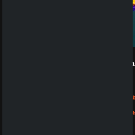
Review
QuickWin
Casino
Review
Betista
Casino
Review
Neueste
Kommenta
Alex
zu
Dazard
rami
zu
CryptoRus
Jens
zu
CryptoRush
200% bis
zu 2.500€
Silizi
zu