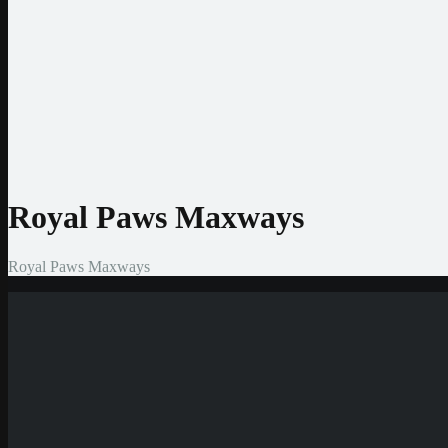
Aus
Royal Paws Maxways
Royal Paws Maxways