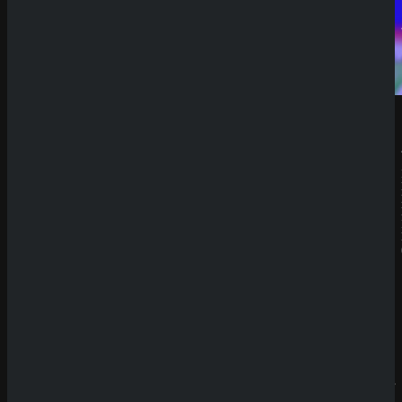
Neueste
Beiträge
SpinEmpir
e Casino