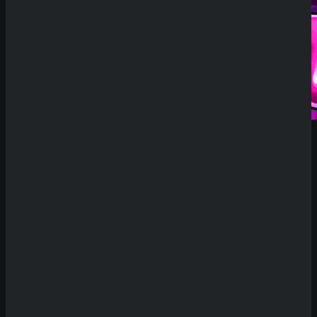
Demo Spiel
Willkommen auf unserer Plattform für Demo
Slots! Hier hast du die einzigartige Möglichkeit,
eine riesige Auswahl an Spielautomaten
kostenlos und ohne Risiko zu testen. Unsere
Seite bietet dir den Vorteil, die neuesten Slots
oft bis zu zwei Wochen vor ihrer offiziellen
Veröffentlichung in Online-Casinos
ausprobieren zu können. Das bedeutet, dass du
früher als andere Spieler die innovativen
Funktionen, spannenden Bonusspiele und
atemberaubenden Designs der neuesten Titel
erkunden kannst. Egal, ob du klassische