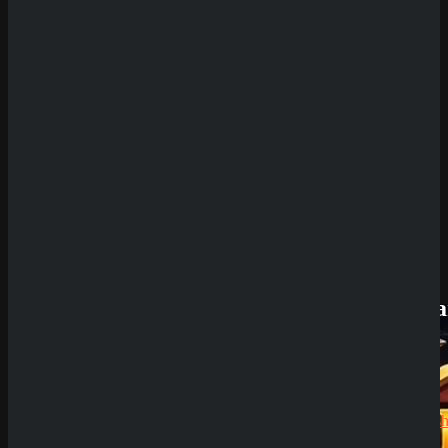
Review
SpinBetter
Casino
Echtgeldmodus
Review
Demoversion
Wyns
Casino
Having issues with
Slingo 49's
?
Review
QuickWin
Casino
Review
Betista
Casino
Review
Submit
Sicher dir einen 100% Bonus bis 500€ und spiele
Neueste
Slingo 49's
Try Our Featured Games
Kommenta
Alex
zu
Dazard
rami
zu
CryptoRus