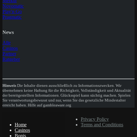
Merkur
Novomatic
Play'n Go
Pragmatic
News
Alle
Casinos
Partner
Ratgeber
Hinweis
Die Inhalte dienen ausschließlich zu Informationszwecken. Wir
übernehmen keine Haftung für die Richtigkeit, Vollständigkeit und Aktualität
der bereitgestellten Informationen. Glücksspiel kann süchtig machen. Spielen
Sie verantwortungsbewusst und nur, wenn Sie das gesetzliche Mindestalter
erreicht haben. Hilfe auf gambleaware.org
© Copyright 2024
Privacy Policy
Home
Terms and Conditions
Casinos
Bonis