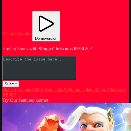
Echtgeldmodus
Demoversion
Having issues with
Slingo Christmas RE3LS
?
Submit
Sicher dir einen 100% Bonus bis 500€ und spiele Slingo Christmas
RE3LS
Try Our Featured Games