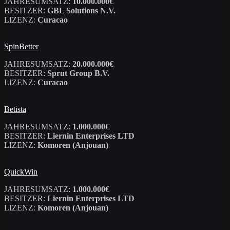
JAHRESUMSATZ:
10.000.000€
BESITZER:
GBL Solutions N.V.
LIZENZ:
Curacao
SpinBetter
JAHRESUMSATZ:
20.000.000€
BESITZER:
Sprut Group B.V.
LIZENZ:
Curacao
Betista
JAHRESUMSATZ:
1.000.000€
BESITZER:
Liernin Enterprises LTD
LIZENZ:
Komoren (Anjouan)
QuickWin
JAHRESUMSATZ:
1.000.000€
BESITZER:
Liernin Enterprises LTD
LIZENZ:
Komoren (Anjouan)