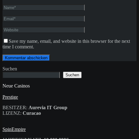
Save my name, email, and website in this browser for the next
time I comment.
Suchen
Suchen
Neue Casinos
Prestige
BESITZER:
Aurevia IT Group
LIZENZ:
Curacao
SpinEmpire