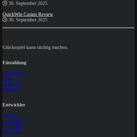
30. September 2025
QuickWin Casino Review
30. September 2025
Glücksspiel kann süchtig machen.
Einzahlung
Mastercard
Visa
Apple Pay
Paysafe
Entwickler
Merkur
Novomatic
Play'n Go
Pragmatic