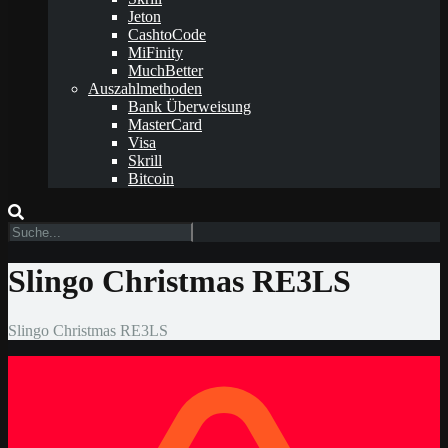
Jeton
CashtoCode
MiFinity
MuchBetter
Auszahlmethoden
Bank Überweisung
MasterCard
Visa
Skrill
Bitcoin
Slingo Christmas RE3LS
Slingo Christmas RE3LS