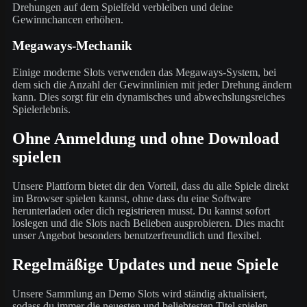
Drehungen auf dem Spielfeld verbleiben und deine
Gewinnchancen erhöhen.
Megaways-Mechanik
Einige moderne Slots verwenden das Megaways-System, bei
dem sich die Anzahl der Gewinnlinien mit jeder Drehung ändern
kann. Dies sorgt für ein dynamisches und abwechslungsreiches
Spielerlebnis.
Ohne Anmeldung und ohne Download
spielen
Unsere Plattform bietet dir den Vorteil, dass du alle Spiele direkt
im Browser spielen kannst, ohne dass du eine Software
herunterladen oder dich registrieren musst. Du kannst sofort
loslegen und die Slots nach Belieben ausprobieren. Dies macht
unser Angebot besonders benutzerfreundlich und flexibel.
Regelmäßige Updates und neue Spiele
Unsere Sammlung an Demo Slots wird ständig aktualisiert,
sodass du immer die neuesten und beliebtesten Titel spielen