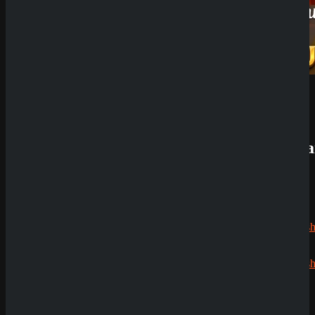
Review
QuickWin
Casino
Review
Betista
Casino
Review
Neueste
Kommenta
Alex
zu
Dazard
rami
zu
CryptoRus
Jens
zu
CryptoRush
200% bis
zu 2.500€
Silizi
zu