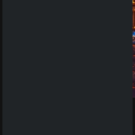
Demo Spiel
Willkommen auf unserer Plattform für Demo
Slots! Hier hast du die einzigartige Möglichkeit,
eine riesige Auswahl an Spielautomaten