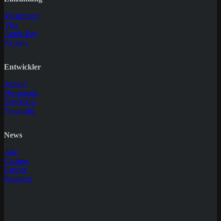
Mastercard
Visa
Apple Pay
Paysafe
Entwickler
Merkur
Novomatic
Play'n Go
Pragmatic
News
Alle
Casinos
Partner
Ratgeber