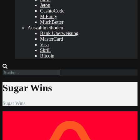
Jeton
CashtoCode
MiFinity
MuchBetter
Auszahlmethoden
Bank Überweisung
MasterCard
Visa
Skrill
Bitcoin
Sugar Wins
Sugar Wins