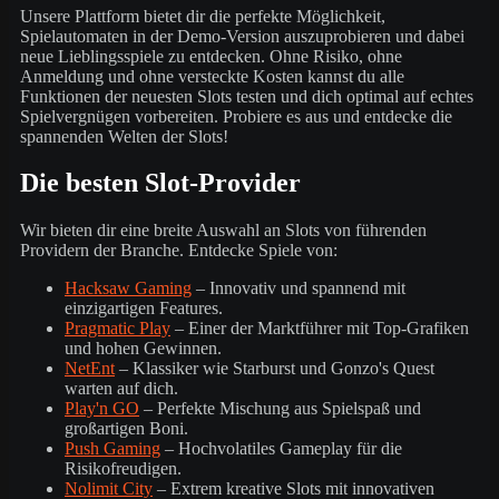
Unsere Plattform bietet dir die perfekte Möglichkeit,
Spielautomaten in der Demo-Version auszuprobieren und dabei
neue Lieblingsspiele zu entdecken. Ohne Risiko, ohne
Anmeldung und ohne versteckte Kosten kannst du alle
Funktionen der neuesten Slots testen und dich optimal auf echtes
Spielvergnügen vorbereiten. Probiere es aus und entdecke die
spannenden Welten der Slots!
Die besten Slot-Provider
Wir bieten dir eine breite Auswahl an Slots von führenden
Providern der Branche. Entdecke Spiele von:
Hacksaw Gaming
– Innovativ und spannend mit
einzigartigen Features.
Pragmatic Play
– Einer der Marktführer mit Top-Grafiken
und hohen Gewinnen.
NetEnt
– Klassiker wie Starburst und Gonzo's Quest
warten auf dich.
Play'n GO
– Perfekte Mischung aus Spielspaß und
großartigen Boni.
Push Gaming
– Hochvolatiles Gameplay für die
Risikofreudigen.
Nolimit City
– Extrem kreative Slots mit innovativen