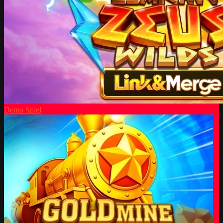
Demo Spiel