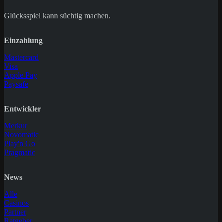
Glücksspiel kann süchtig machen.
Einzahlung
Mastercard
Visa
Apple Pay
Paysafe
Entwickler
Merkur
Novomatic
Play'n Go
Pragmatic
News
Alle
Casinos
Partner
Ratgeber