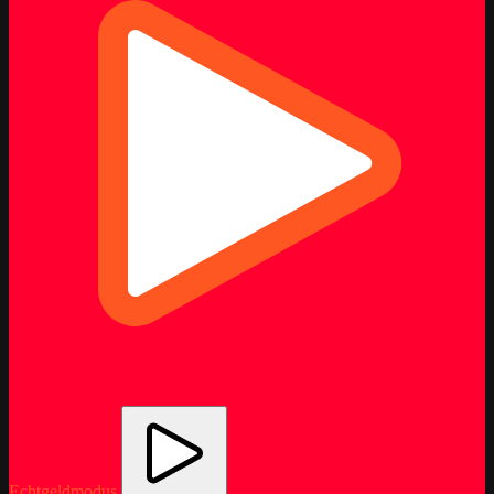
Echtgeldmodus