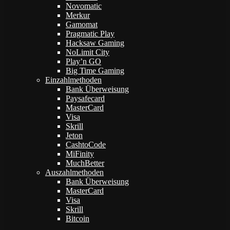
Novomatic
Merkur
Gamomat
Pragmatic Play
Hacksaw Gaming
NoLimit City
Play’n GO
Big Time Gaming
Einzahlmethoden
Bank Überweisung
Paysafecard
MasterCard
Visa
Skrill
Jeton
CashtoCode
MiFinity
MuchBetter
Auszahlmethoden
Bank Überweisung
MasterCard
Visa
Skrill
Bitcoin