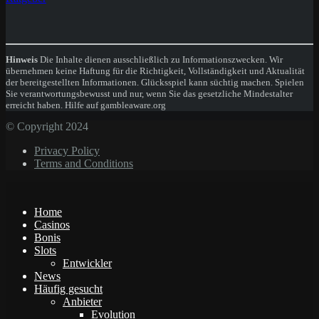
Hinweis
Die Inhalte dienen ausschließlich zu Informationszwecken. Wir
übernehmen keine Haftung für die Richtigkeit, Vollständigkeit und Aktualität
der bereitgestellten Informationen. Glücksspiel kann süchtig machen. Spielen
Sie verantwortungsbewusst und nur, wenn Sie das gesetzliche Mindestalter
erreicht haben. Hilfe auf gambleaware.org
© Copyright 2024
Privacy Policy
Terms and Conditions
Home
Casinos
Bonis
Slots
Entwickler
News
Häufig gesucht
Anbieter
Evolution