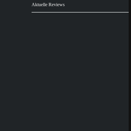
Aktuelle Reviews