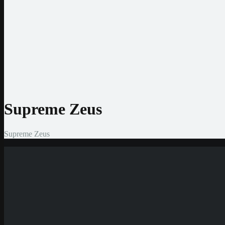
Aus
Supreme Zeus
Supreme Zeus