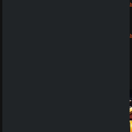
CryptoRush
200% bis
zu 2.500€
Echtgeldmodus
Robert99
Demoversion
zu
Having issues with
Teen Patti
?
CryptoRush
200% bis
zu 2.500€
News
SpinEmpire Casino
Submit
Review
Sicher dir einen 100% Bonus bis 500€ und spiele
8. Januar 2026
Teen Patti
SpinBetter Casino
Try Our Featured Games
Review
22. Dezember
2025
Wyns Casino Revie
30. September
2025
QuickWin Casino
Review