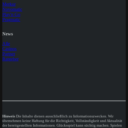
Merkur
Novomatic
Play'n Go
Pragmatic
News
Alle
Casinos
Partner
Ratgeber
Hinweis
Die Inhalte dienen ausschließlich zu Informationszwecken. Wir
übernehmen keine Haftung für die Richtigkeit, Vollständigkeit und Aktualität
der bereitgestellten Informationen. Glücksspiel kann süchtig machen. Spielen