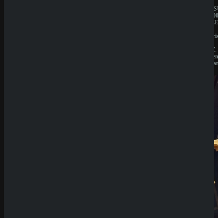
JAHRESUMSATZ:
JAHRES
1.000.000€
1.000.00
BESITZER:
BESITZE
Liernin
Liernin
Enterprises
Enterpri
LTD
LTD
LIZENZ:
LIZENZ:
Komoren
Komore
(Anjouan)
(Anjoua
Neueste
Beiträge
SpinEmpir
e Casino
Review
SpinBetter
Casino
Review
Wyns
Casino