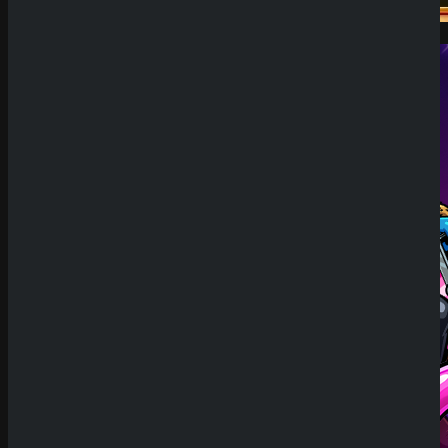
Demo Spiel