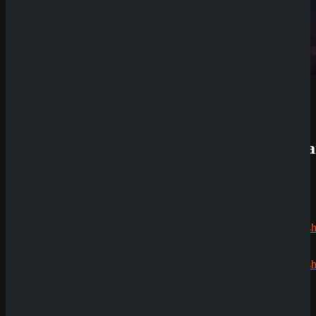
Review
QuickWin
Casino
Review
Betista
Casino
Review
Neueste
Kommenta
Alex
zu
Dazard
rami
zu
CryptoRus
Jens
zu
CryptoRush
200% bis
zu 2.500€
Silizi
zu