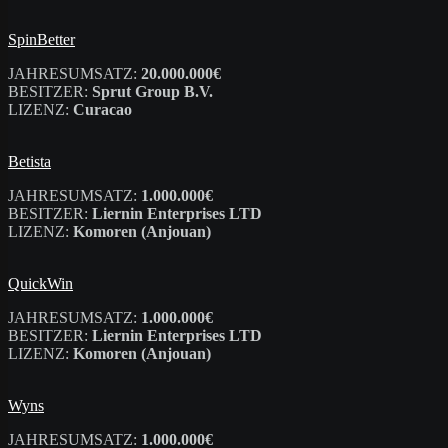
SpinBetter
JAHRESUMSATZ:
20.000.000€
BESITZER:
Sprut Group B.V.
LIZENZ:
Curacao
Betista
JAHRESUMSATZ:
1.000.000€
BESITZER:
Liernin Enterprises LTD
LIZENZ:
Komoren (Anjouan)
QuickWin
JAHRESUMSATZ:
1.000.000€
BESITZER:
Liernin Enterprises LTD
LIZENZ:
Komoren (Anjouan)
Wyns
JAHRESUMSATZ:
1.000.000€