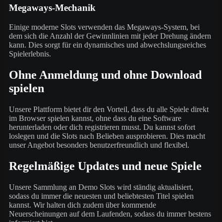
Megaways-Mechanik
Einige moderne Slots verwenden das Megaways-System, bei
dem sich die Anzahl der Gewinnlinien mit jeder Drehung ändern
kann. Dies sorgt für ein dynamisches und abwechslungsreiches
Spielerlebnis.
Ohne Anmeldung und ohne Download
spielen
Unsere Plattform bietet dir den Vorteil, dass du alle Spiele direkt
im Browser spielen kannst, ohne dass du eine Software
herunterladen oder dich registrieren musst. Du kannst sofort
loslegen und die Slots nach Belieben ausprobieren. Dies macht
unser Angebot besonders benutzerfreundlich und flexibel.
Regelmäßige Updates und neue Spiele
Unsere Sammlung an Demo Slots wird ständig aktualisiert,
sodass du immer die neuesten und beliebtesten Titel spielen
kannst. Wir halten dich zudem über kommende
Neuerscheinungen auf dem Laufenden, sodass du immer bestens