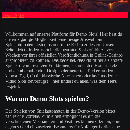
Demo Spiel
Willkommen auf unserer Plattform für Demo Slots! Hier hast du
die einzigartige Möglichkeit, eine riesige Auswahl an
Spielautomaten kostenlos und ohne Risiko zu testen. Unsere
Seite bietet dir den Vorteil, die neuesten Slots oft bis zu zwei
Wochen vor ihrer offiziellen Veröffentlichung in Online-Casinos
ausprobieren zu können. Das bedeutet, dass du früher als andere
Spieler die innovativen Funktionen, spannenden Bonusspiele
und atemberaubenden Designs der neuesten Titel erkunden
kannst. Egal, ob du klassische Automaten oder hochmoderne
Video-Slots bevorzugst – hier findest du alles, was dein Herz
begehrt.
Warum Demo Slots spielen?
Das Spielen von Spielautomaten in der Demo-Version bietet
zahlreiche Vorteile. Zum einen ermöglicht es dir, die
verschiedenen Mechaniken und Features kennenzulernen, ohne
eigenes Geld einzusetzen. Besonders für Anfänger ist dies eine