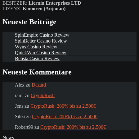
BESITZER:
Liernin Enterprises LTD
LIZENZ:
Komoren (Anjouan)
Neueste Beiträge
SpinEmpire Casino Review
SpinBetter Casino Review
Wyns Casino Review
QuickWin Casino Review
Betista Casino Review
Neueste Kommentare
Alex
zu
Dazard
rami
zu
CryptoRush
Jens
zu
CryptoRush: 200% bis zu 2.500€
Silizi
zu
CryptoRush: 200% bis zu 2.500€
Robert99
zu
CryptoRush: 200% bis zu 2.500€
News