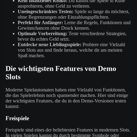
Kein finanzielles Risiko:
Du kannst die Spiele in Ruhe
ausprobieren, ohne Geld zu verlieren.
Uneingeschränktes Testen:
Spiele so lange du möchtest,
ohne Begrenzungen oder Einzahlungspflichten.
Perfekt für Anfänger:
Lerne die Regeln, Funktionen und
Gewinnchancen ohne Druck kennen.
Optimale Vorbereitung:
Teste verschiedene Strategien,
bevor du echtes Geld setzt.
Entdecke neue Lieblingsspiele:
Probiere eine Vielzahl
von Slots aus und finde heraus, welche dir am meisten
Spaß machen.
Die wichtigsten Features von Demo
Slots
Moderne Spielautomaten haben eine Vielzahl von Funktionen,
die das Spielerlebnis noch spannender machen. Hier sind einige
der wichtigsten Features, die du in den Demo-Versionen testen
kannst:
Freispiele
Freispiele sind eines der beliebtesten Features in modernen Slots.
In vielen Spielen kannst du durch bestimmte Symbole oder