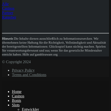
Alle
Casinos
Partner
Ratgeber
Hinweis
Die Inhalte dienen ausschließlich zu Informationszwecken. Wir
übernehmen keine Haftung für die Richtigkeit, Vollständigkeit und Aktualität
der bereitgestellten Informationen. Glücksspiel kann süchtig machen. Spielen
Sie verantwortungsbewusst und nur, wenn Sie das gesetzliche Mindestalter
erreicht haben. Hilfe auf gambleaware.org
© Copyright 2024
Privacy Policy
Terms and Conditions
Home
Casinos
Bonis
Slots
Entwickler