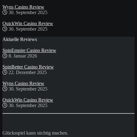
Wyns Casino Review
30. September 2025
QuickWin Casino Review
30. September 2025
Aktuelle Reviews
SpinEmpire Casino Review
8. Januar 2026
SpinBetter Casino Review
22. Dezember 2025
Wyns Casino Review
30. September 2025
QuickWin Casino Review
30. September 2025
Glücksspiel kann süchtig machen.