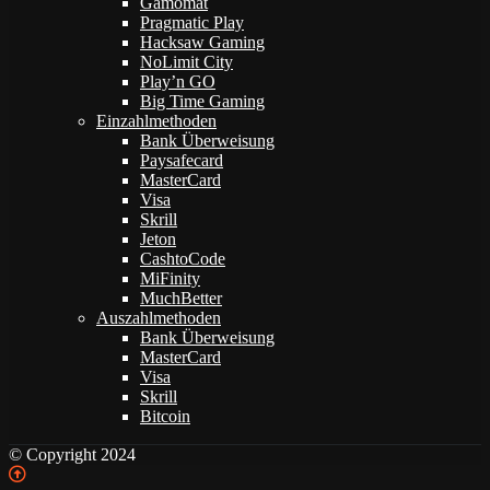
Gamomat
Pragmatic Play
Hacksaw Gaming
NoLimit City
Play’n GO
Big Time Gaming
Einzahlmethoden
Bank Überweisung
Paysafecard
MasterCard
Visa
Skrill
Jeton
CashtoCode
MiFinity
MuchBetter
Auszahlmethoden
Bank Überweisung
MasterCard
Visa
Skrill
Bitcoin
© Copyright 2024