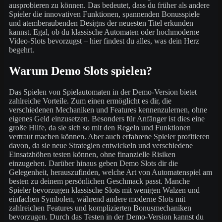
ausprobieren zu können. Das bedeutet, dass du früher als andere
Spieler die innovativen Funktionen, spannenden Bonusspiele
und atemberaubenden Designs der neuesten Titel erkunden
kannst. Egal, ob du klassische Automaten oder hochmoderne
Video-Slots bevorzugst – hier findest du alles, was dein Herz
begehrt.
Warum Demo Slots spielen?
Das Spielen von Spielautomaten in der Demo-Version bietet
zahlreiche Vorteile. Zum einen ermöglicht es dir, die
verschiedenen Mechaniken und Features kennenzulernen, ohne
eigenes Geld einzusetzen. Besonders für Anfänger ist dies eine
große Hilfe, da sie sich so mit den Regeln und Funktionen
vertraut machen können. Aber auch erfahrene Spieler profitieren
davon, da sie neue Strategien entwickeln und verschiedene
Einsatzhöhen testen können, ohne finanzielle Risiken
einzugehen. Darüber hinaus geben Demo Slots dir die
Gelegenheit, herauszufinden, welche Art von Automatenspiel am
besten zu deinem persönlichen Geschmack passt. Manche
Spieler bevorzugen klassische Slots mit wenigen Walzen und
einfachen Symbolen, während andere moderne Slots mit
zahlreichen Features und komplizierten Bonusmechaniken
bevorzugen. Durch das Testen in der Demo-Version kannst du