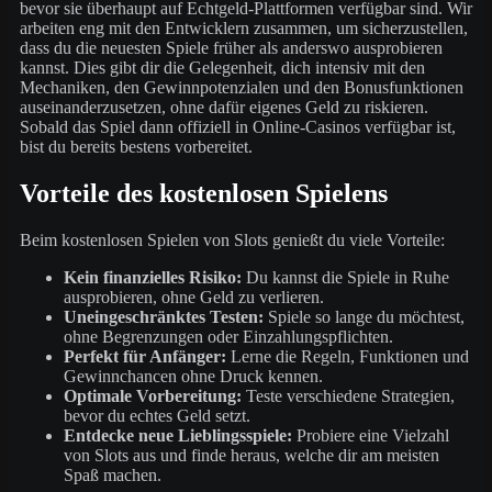
bevor sie überhaupt auf Echtgeld-Plattformen verfügbar sind. Wir
arbeiten eng mit den Entwicklern zusammen, um sicherzustellen,
dass du die neuesten Spiele früher als anderswo ausprobieren
kannst. Dies gibt dir die Gelegenheit, dich intensiv mit den
Mechaniken, den Gewinnpotenzialen und den Bonusfunktionen
auseinanderzusetzen, ohne dafür eigenes Geld zu riskieren.
Sobald das Spiel dann offiziell in Online-Casinos verfügbar ist,
bist du bereits bestens vorbereitet.
Vorteile des kostenlosen Spielens
Beim kostenlosen Spielen von Slots genießt du viele Vorteile:
Kein finanzielles Risiko:
Du kannst die Spiele in Ruhe
ausprobieren, ohne Geld zu verlieren.
Uneingeschränktes Testen:
Spiele so lange du möchtest,
ohne Begrenzungen oder Einzahlungspflichten.
Perfekt für Anfänger:
Lerne die Regeln, Funktionen und
Gewinnchancen ohne Druck kennen.
Optimale Vorbereitung:
Teste verschiedene Strategien,
bevor du echtes Geld setzt.
Entdecke neue Lieblingsspiele:
Probiere eine Vielzahl
von Slots aus und finde heraus, welche dir am meisten
Spaß machen.