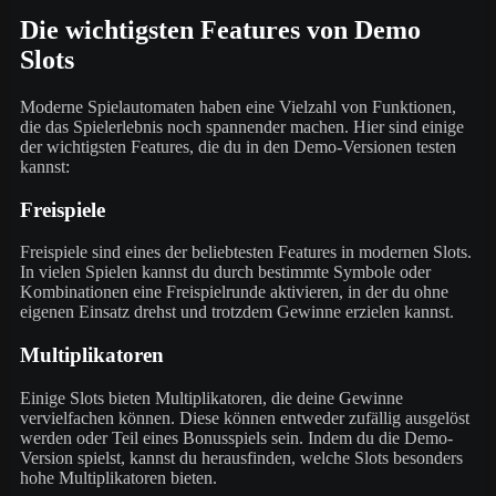
Die wichtigsten Features von Demo
Slots
Moderne Spielautomaten haben eine Vielzahl von Funktionen,
die das Spielerlebnis noch spannender machen. Hier sind einige
der wichtigsten Features, die du in den Demo-Versionen testen
kannst:
Freispiele
Freispiele sind eines der beliebtesten Features in modernen Slots.
In vielen Spielen kannst du durch bestimmte Symbole oder
Kombinationen eine Freispielrunde aktivieren, in der du ohne
eigenen Einsatz drehst und trotzdem Gewinne erzielen kannst.
Multiplikatoren
Einige Slots bieten Multiplikatoren, die deine Gewinne
vervielfachen können. Diese können entweder zufällig ausgelöst
werden oder Teil eines Bonusspiels sein. Indem du die Demo-
Version spielst, kannst du herausfinden, welche Slots besonders
hohe Multiplikatoren bieten.