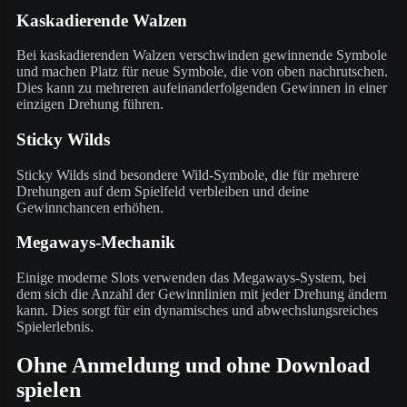
Kaskadierende Walzen
Bei kaskadierenden Walzen verschwinden gewinnende Symbole
und machen Platz für neue Symbole, die von oben nachrutschen.
Dies kann zu mehreren aufeinanderfolgenden Gewinnen in einer
einzigen Drehung führen.
Sticky Wilds
Sticky Wilds sind besondere Wild-Symbole, die für mehrere
Drehungen auf dem Spielfeld verbleiben und deine
Gewinnchancen erhöhen.
Megaways-Mechanik
Einige moderne Slots verwenden das Megaways-System, bei
dem sich die Anzahl der Gewinnlinien mit jeder Drehung ändern
kann. Dies sorgt für ein dynamisches und abwechslungsreiches
Spielerlebnis.
Ohne Anmeldung und ohne Download
spielen