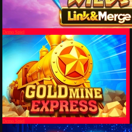
Demo Spiel
Demo Spiel