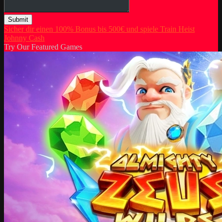
Submit
Sicher dir einen 100% Bonus bis 500€ und spiele Train Heist
Johnny Cash
Try Our Featured Games