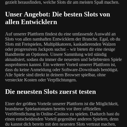
gezielt herausfinden, welche Slots dir am meisten Spaß machen.
Unser Angebot: Die besten Slots von
allen Entwicklern
Auf unserer Plattform findest du eine umfassende Auswahl an
Slots von allen namhaften Entwicklern der Branche. Egal, ob du
Slots mit Freispielen, Multiplikatoren, kaskadierenden Walzen
oder progressiven Jackpots suchst – wir bieten dir eine riesige
Bandbreite an Optionen. Unsere Sammlung wird ständig
aktualisiert, sodass du immer die neuesten und beliebtesten Spiele
ausprobieren kannst. Ein weiterer Vorteil unserer Plattform ist,
dass du keine Anmeldung oder Software-Downloads benötigst.
Alle Spiele sind direkt in deinem Browser spielbar, ohne
versteckte Kosten oder Verpflichtungen.
Die neuesten Slots zuerst testen
Einer der größten Vorteile unserer Plattform ist die Möglichkeit,
brandneue Spielautomaten bereits vor ihrer offiziellen
Veröffentlichung in Online-Casinos zu spielen. Dadurch hast du
einen entscheidenden Vorteil gegenüber anderen Spielern, denn
du kannst dich bereits mit den neuesten Slots vertraut machen,