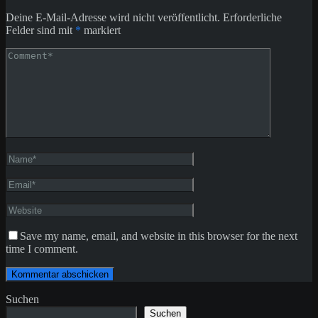
Deine E-Mail-Adresse wird nicht veröffentlicht.
Erforderliche
Felder sind mit
*
markiert
Save my name, email, and website in this browser for the next
time I comment.
Suchen
Suchen