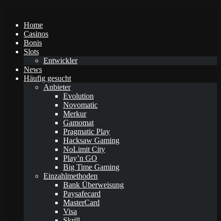
Home
Casinos
Bonis
Slots
Entwickler
News
Häufig gesucht
Anbieter
Evolution
Novomatic
Merkur
Gamomat
Pragmatic Play
Hacksaw Gaming
NoLimit City
Play’n GO
Big Time Gaming
Einzahlmethoden
Bank Überweisung
Paysafecard
MasterCard
Visa
Skrill