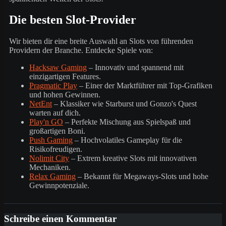
Die besten Slot-Provider
Wir bieten dir eine breite Auswahl an Slots von führenden
Providern der Branche. Entdecke Spiele von:
Hacksaw Gaming
– Innovativ und spannend mit
einzigartigen Features.
Pragmatic Play
– Einer der Marktführer mit Top-Grafiken
und hohen Gewinnen.
NetEnt
– Klassiker wie Starburst und Gonzo's Quest
warten auf dich.
Play'n GO
– Perfekte Mischung aus Spielspaß und
großartigen Boni.
Push Gaming
– Hochvolatiles Gameplay für die
Risikofreudigen.
Nolimit City
– Extrem kreative Slots mit innovativen
Mechaniken.
Relax Gaming
– Bekannt für Megaways-Slots und hohe
Gewinnpotenziale.
Schreibe einen Kommentar