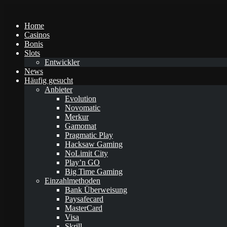
Home
Casinos
Bonis
Slots
Entwickler
News
Häufig gesucht
Anbieter
Evolution
Novomatic
Merkur
Gamomat
Pragmatic Play
Hacksaw Gaming
NoLimit City
Play’n GO
Big Time Gaming
Einzahlmethoden
Bank Überweisung
Paysafecard
MasterCard
Visa
Skrill