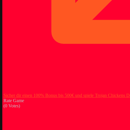
Sicher dir einen 100% Bonus bis 500€ und spiele Trojan Chickens D
Rate Game
(
0
Votes)