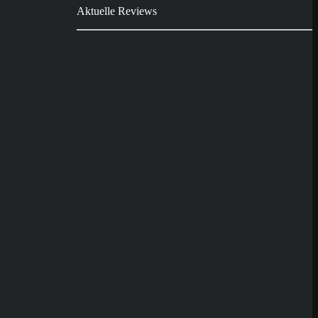
Aktuelle Reviews