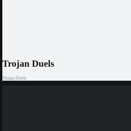
Aus
Trojan Duels
Trojan Duels