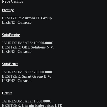
Neue Casinos
Prestige
BESITZER:
Aurevia IT Group
LIZENZ:
Curacao
SpinEmpire
JAHRESUMSATZ:
10.000.000€
BESITZER:
GBL Solutions N.V.
LIZENZ:
Curacao
SpinBetter
JAHRESUMSATZ:
20.000.000€
BESITZER:
Sprut Group B.V.
LIZENZ:
Curacao
Betista
JAHRESUMSATZ:
1.000.000€
BESITZER:
Liernin Enterprises LTD