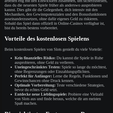
arbeiten eng mit den Entwicklern zusammen, um sicherzustellen,
dass du die neuesten Spiele früher als anderswo ausprobieren
kannst. Dies gibt dir die Gelegenheit, dich intensiv mit den
Mechaniken, den Gewinnpotenzialen und den Bonusfunktionen
auseinanderzusetzen, ohne dafür eigenes Geld zu riskieren.
Sobald das Spiel dann offiziell in Online-Casinos verfügbar ist,
bist du bereits bestens vorbereitet.
Vorteile des kostenlosen Spielens
Beim kostenlosen Spielen von Slots genießt du viele Vorteile:
Kein finanzielles Risiko:
Du kannst die Spiele in Ruhe
ausprobieren, ohne Geld zu verlieren.
Uneingeschränktes Testen:
Spiele so lange du möchtest,
ohne Begrenzungen oder Einzahlungspflichten.
Perfekt für Anfänger:
Lerne die Regeln, Funktionen und
Gewinnchancen ohne Druck kennen.
Optimale Vorbereitung:
Teste verschiedene Strategien,
bevor du echtes Geld setzt.
Entdecke neue Lieblingsspiele:
Probiere eine Vielzahl
von Slots aus und finde heraus, welche dir am meisten
Spaß machen.