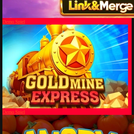
Demo Spiel
Demo Spiel