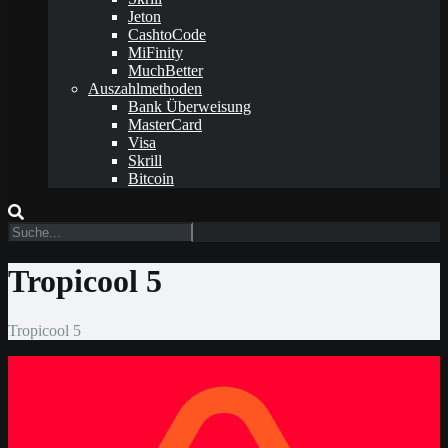
Jeton
CashtoCode
MiFinity
MuchBetter
Auszahlmethoden
Bank Überweisung
MasterCard
Visa
Skrill
Bitcoin
Tropicool 5
Tropicool 5