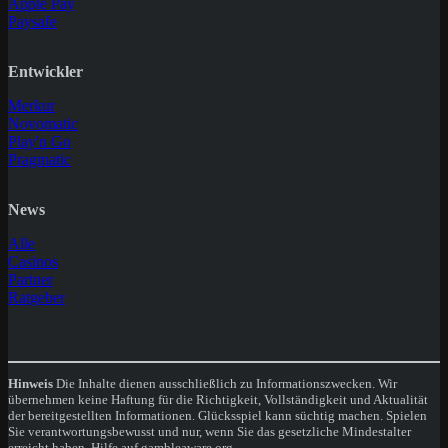
Apple Pay
Paysafe
Entwickler
Merkur
Novomatic
Play'n Go
Pragmatic
News
Alle
Casinos
Partner
Ratgeber
Hinweis
Die Inhalte dienen ausschließlich zu Informationszwecken. Wir
übernehmen keine Haftung für die Richtigkeit, Vollständigkeit und Aktualität
der bereitgestellten Informationen. Glücksspiel kann süchtig machen. Spielen
Sie verantwortungsbewusst und nur, wenn Sie das gesetzliche Mindestalter
erreicht haben. Hilfe auf gambleaware.org