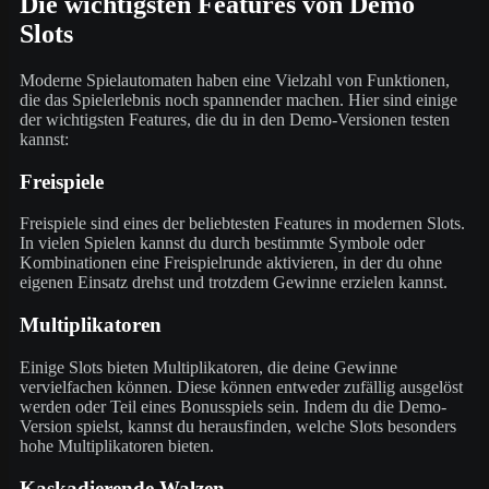
Die wichtigsten Features von Demo
Slots
Moderne Spielautomaten haben eine Vielzahl von Funktionen,
die das Spielerlebnis noch spannender machen. Hier sind einige
der wichtigsten Features, die du in den Demo-Versionen testen
kannst:
Freispiele
Freispiele sind eines der beliebtesten Features in modernen Slots.
In vielen Spielen kannst du durch bestimmte Symbole oder
Kombinationen eine Freispielrunde aktivieren, in der du ohne
eigenen Einsatz drehst und trotzdem Gewinne erzielen kannst.
Multiplikatoren
Einige Slots bieten Multiplikatoren, die deine Gewinne
vervielfachen können. Diese können entweder zufällig ausgelöst
werden oder Teil eines Bonusspiels sein. Indem du die Demo-
Version spielst, kannst du herausfinden, welche Slots besonders
hohe Multiplikatoren bieten.
Kaskadierende Walzen