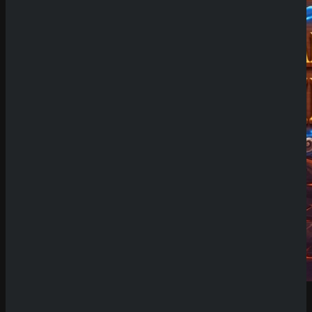
Demo Spiel