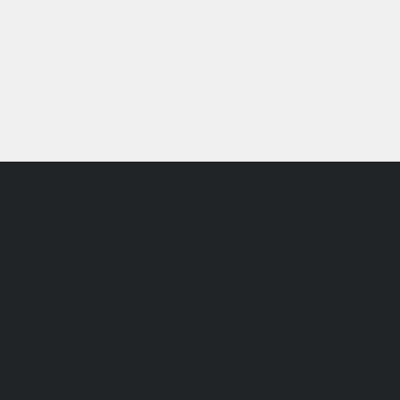
y Our Featured Games