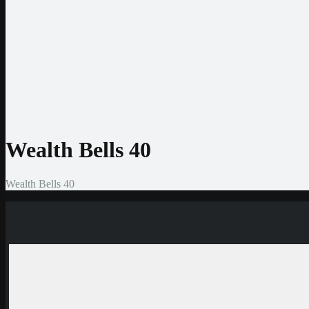
Aus
Wealth Bells 40
Wealth Bells 40
Sicher dir einen 100% Bonus bis 