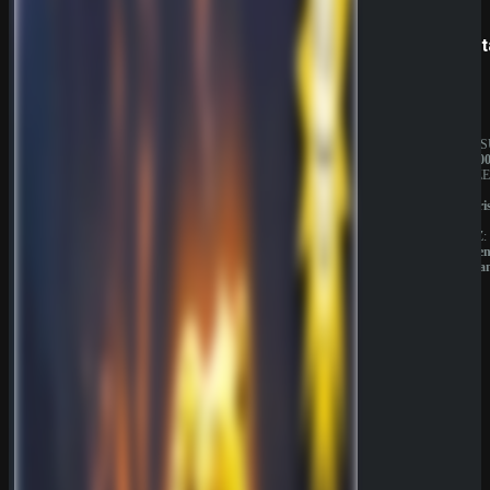
SpinBetter
Betist
JAHRESUMSATZ:
JAHRES
20.000.000€
1.000.00
BESITZER:
BESITZE
Sprut
Liernin
Group
Enterpri
B.V.
LTD
LIZENZ:
LIZENZ:
Curacao
Komore
(Anjoua
QuickWin
Wyns