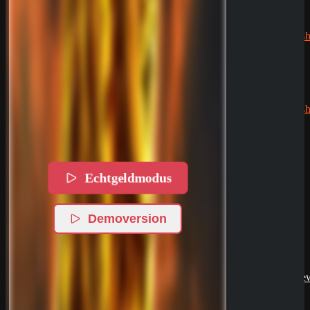
Silizi
zu
CryptoRush
200% bis
zu 2.500€
Robert99
zu
CryptoRush
200% bis
zu 2.500€
Echtgeldmodus
News
SpinEmpire Casino
Review
8. Januar 2026
Demoversion
SpinBetter Casino
Review
22. Dezember
2025
Wyns Casino Revie
30. September
2025