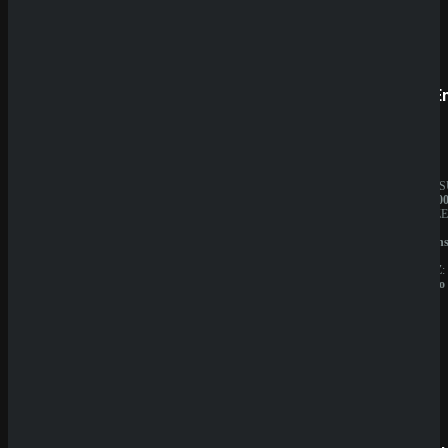
Prestige
SpinE
BESITZER:
JAHRES
Aurevia
10.000.0
IT
BESITZE
Group
GBL
LIZENZ:
Solution
Curacao
N.V.
LIZENZ:
Curacao