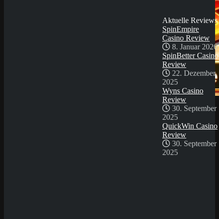
30. September
2025
Aktuelle Reviews
SpinEmpire
Casino Review
8. Januar 2026
SpinBetter Casino
Review
22. Dezember
2025
Wyns Casino
Review
Demo Spiel
30. September
2025
QuickWin Casino
Review
30. September
2025